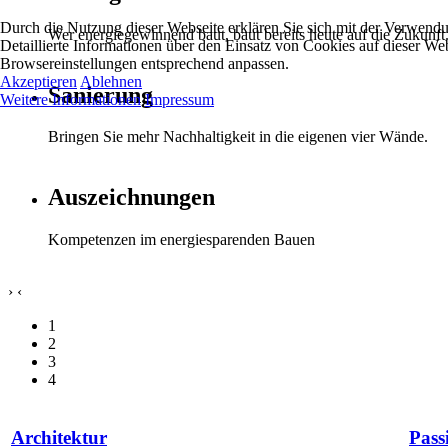
Durch die Nutzung dieser Webseite erklären Sie sich mit der Verwend
Wer energiegewinnend baut, baut bereits heute auf die Zukunf
Detaillierte Informationen über den Einsatz von Cookies auf dieser W
Browsereinstellungen entsprechend anpassen.
Akzeptieren
Ablehnen
Sanierung
Weitere Informationen
Impressum
Bringen Sie mehr Nachhaltigkeit in die eigenen vier Wände.
Auszeichnungen
Kompetenzen im energiesparenden Bauen
›
‹
1
2
3
4
Architektur
Pass